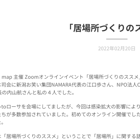
「居場所づくりの
2022年02月20日
ful map 主催 Zoomオンラインイベント「居場所づくりのス
司会に新潟お笑い集団NAMARA代表の江口歩さん、NPO法人Col
U塾長の内山航さんと私の４人でした。
toローサを会場にしてましたが、今回は感染拡大の影響によりCol
たちが多数参加されていました。初めてのオンライン開催でし
た。
は「居場所づくりのススメ」ということで「居場所」に関する