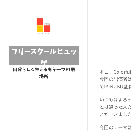
フリースクールヒュッ
ゲ
自分らしく生きるもう一つの居
本日、Color
場所
今回の出演者は
でIKINUK
いつもはよろっ
とは違った人
とができまし
今回のテーマ