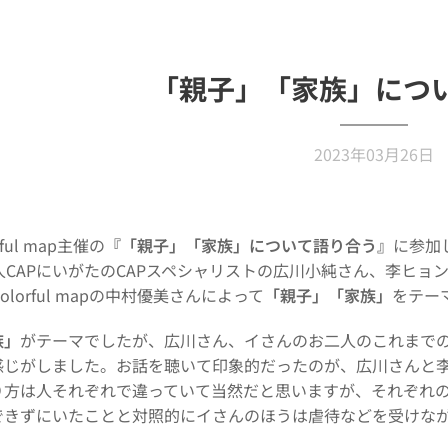
「親子」「家族」につ
2023年03月26日
ful map主催の
『「親子」「家族」について語り合う』
に参加
人CAPにいがたのCAPスペシャリストの広川小純さん、李ヒョ
olorful mapの中村優美さんによって
「親子」「家族」
をテー
族」
がテーマでしたが、広川さん、イさんのお二人のこれまで
感じがしました。お話を聴いて印象的だったのが、広川さんと
り方は人それぞれで違っていて当然だと思いますが、それぞれ
できずにいたことと対照的にイさんのほうは虐待などを受けな