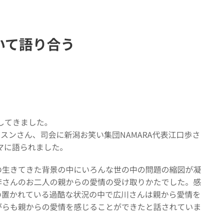
いて語り合う
してきました。
ンスンさん、司会に新潟お笑い集団NAMARA代表江口歩さ
マに語られました。
の生きてきた背景の中にいろんな世の中の問題の縮図が凝
李さんのお二人の親からの愛情の受け取りかたでした。感
の置かれている過酷な状況の中で広川さんは親から愛情を
がらも親からの愛情を感じることができたと話されていま