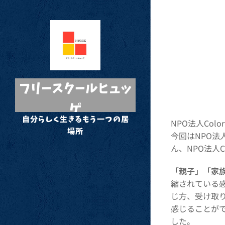
フリースクールヒュッ
ゲ
自分らしく生きるもう一つの居
NPO法人Color
場所
今回はNPO法
ん、NPO法人C
「親子」「家
縮されている
じ方、受け取
感じることが
した。