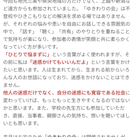
今回も地元三条や県央地域の方だけでなく、上越や新潟な
ど遠方からも参加されていました。「ゆきわりの会」は不
登校やひきこもりなどの解決を求める場ではありません
が、それぞれの悩みや思いを自由にお話しできる雰囲気の
中で、「話す」「聴く」「共有」のやりとりを重ねること
で気持ちが楽になり、参加者の表情が笑顔と共に柔らかく
なっていく方が多いです。
「ひとりで悩まずに」
という言葉がよく使われますが、そ
の前に私は
「迷惑かけてもいいんだよ」
という言葉をかけ
たいと思います。人は生まれてから、生まれる前からいろ
んな人のお世話になっており、迷惑をかけないことはでき
ません。
他人の迷惑だけでなく、自分の迷惑にも寛容である社会
に
変わっていけば、もっともっと生きやすくなるのではない
かと思います。また、学校の先生方にも参加していただ
き、直接、当事者、親御さんの気持ち、想いを聴いてほし
いとも思います。
来月はお盆のため「
ゆきわりの会
」は開催されませんが、