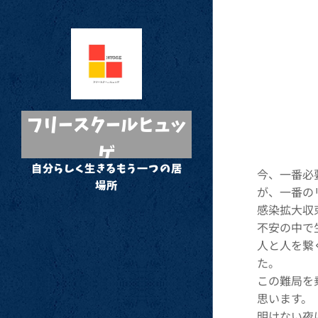
フリースクールヒュッ
ゲ
自分らしく生きるもう一つの居
今、一番必
場所
が、一番の
感染拡大収
不安の中で
人と人を繋
た。
この難局を
思います。
明けない夜は