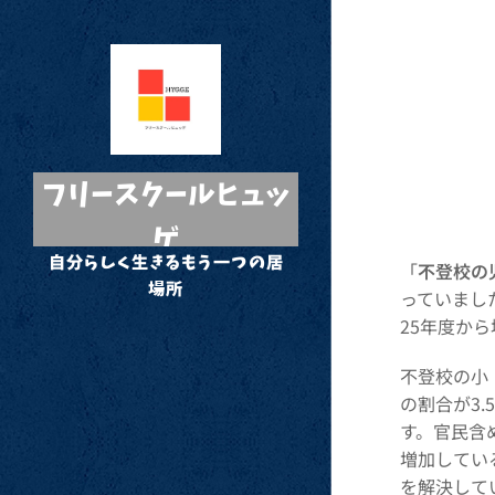
フリースクールヒュッ
ゲ
自分らしく生きるもう一つの居
「
不登校の
場所
っていまし
25年度か
不登校の小
の割合が3
す。官民含
増加してい
を解決して