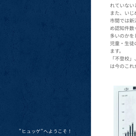
れていない
また、いじ
市間では新
め認知件数
多いのかを
児童・生徒
ます。
「不登校」
は今のこれ
”ヒュッゲ”へようこそ！