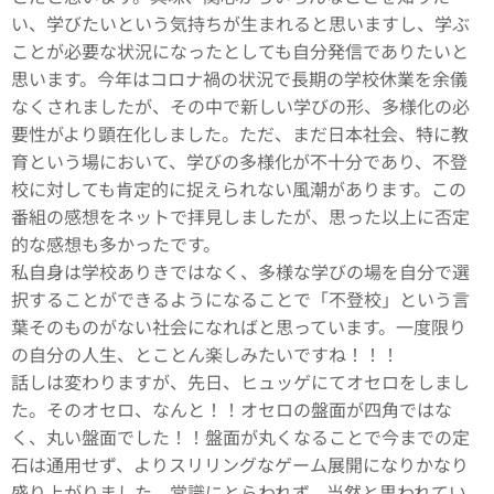
い、学びたいという気持ちが生まれると思いますし、学ぶ
ことが必要な状況になったとしても自分発信でありたいと
思います。今年はコロナ禍の状況で長期の学校休業を余儀
なくされましたが、その中で新しい学びの形、多様化の必
要性がより顕在化しました。ただ、まだ日本社会、特に教
育という場において、学びの多様化が不十分であり、不登
校に対しても肯定的に捉えられない風潮があります。この
番組の感想をネットで拝見しましたが、思った以上に否定
的な感想も多かったです。
私自身は学校ありきではなく、多様な学びの場を自分で選
択することができるようになることで「不登校」という言
葉そのものがない社会になればと思っています。一度限り
の自分の人生、とことん楽しみたいですね！！！
話しは変わりますが、先日、ヒュッゲにてオセロをしまし
た。そのオセロ、なんと！！オセロの盤面が四角ではな
く、丸い盤面でした！！盤面が丸くなることで今までの定
石は通用せず、よりスリリングなゲーム展開になりかなり
盛り上がりました。常識にとらわれず、当然と思われてい