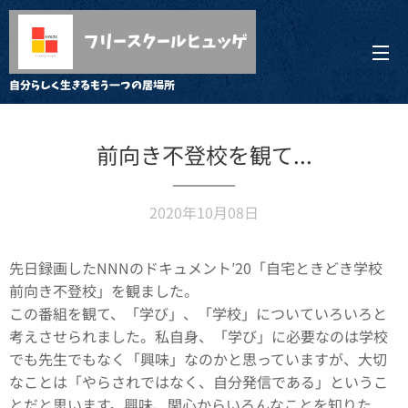
フリースクールヒュッゲ
自分らしく生きるもう一つの居場所
前向き不登校を観て...
2020年10月08日
先日録画したNNNのドキュメント′20「自宅ときどき学校
前向き不登校」を観ました。
この番組を観て、「学び」、「学校」についていろいろと
考えさせられました。私自身、「学び」に必要なのは学校
でも先生でもなく「興味」なのかと思っていますが、大切
なことは「やらされではなく、自分発信である」というこ
とだと思います。興味、関心からいろんなことを知りた