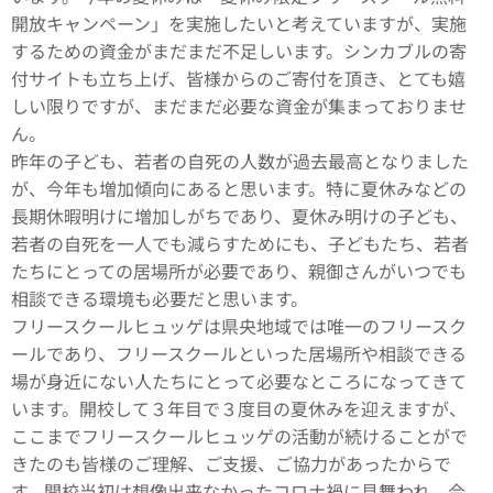
開放キャンペーン」を実施したいと考えていますが、実施
するための資金がまだまだ不足しいます。シンカブルの寄
付サイトも立ち上げ、皆様からのご寄付を頂き、とても嬉
しい限りですが、まだまだ必要な資金が集まっておりませ
ん。
昨年の子ども、若者の自死の人数が過去最高となりました
が、今年も増加傾向にあると思います。特に夏休みなどの
長期休暇明けに増加しがちであり、夏休み明けの子ども、
若者の自死を一人でも減らすためにも、子どもたち、若者
たちにとっての居場所が必要であり、親御さんがいつでも
相談できる環境も必要だと思います。
フリースクールヒュッゲは県央地域では唯一のフリースク
ールであり、フリースクールといった居場所や相談できる
場が身近にない人たちにとって必要なところになってきて
います。開校して３年目で３度目の夏休みを迎えますが、
ここまでフリースクールヒュッゲの活動が続けることがで
きたのも皆様のご理解、ご支援、ご協力があったからで
す。開校当初は想像出来なかったコロナ禍に見舞われ、今