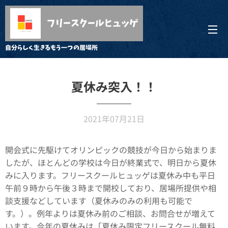
フリースクールヒュッゲ
自分らしく生きるもう一つの居場所
夏休み突入！！
2021年07月21日
開会式に先駆けてオリンピックの競技が今日から始まりま
したが、ほとんどの学校は今日が終業式で、明日から夏休
みに入ります。フリースクールヒュッゲは夏休み中も平日
午前９時から午後３時まで開校しており、居場所提供や相
談支援などしています（夏休みのみの利用も可能で
す。）。例年よりは夏休み前のご相談、お問合せが増えて
います。今年の夏休みは「夏休み限定フリースクール無料