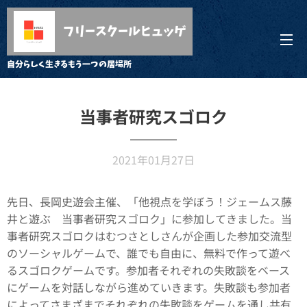
フリースクールヒュッゲ
自分らしく生きるもう一つの居場所
当事者研究スゴロク
2021年01月27日
先日、長岡史遊会主催、「他視点を学ぼう！ジェームス藤
井と遊ぶ 当事者研究スゴロク」に参加してきました。当
事者研究スゴロクはむつさとしさんが企画した参加交流型
のソーシャルゲームで、誰でも自由に、無料で作って遊べ
るスゴロクゲームです。参加者それぞれの失敗談をベース
にゲームを対話しながら進めていきます。失敗談も参加者
によってさまざまでそれぞれの失敗談をゲームを通し共有