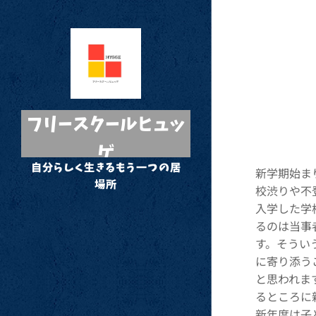
フリースクールヒュッ
ゲ
自分らしく生きるもう一つの居
新学期始ま
場所
校渋りや不
入学した学
るのは当事
す。そうい
に寄り添う
と思われま
るところに
新年度は子