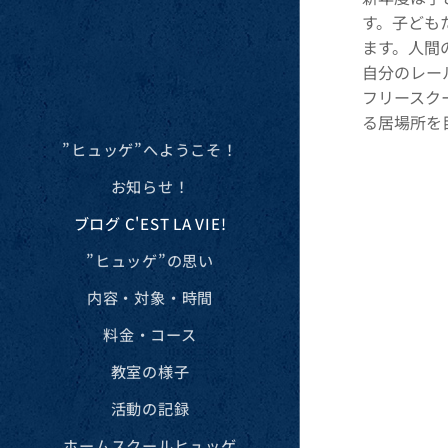
す。子ども
ます。人間
自分のレー
フリースク
る居場所を
”ヒュッゲ”へようこそ！
お知らせ！
ブログ C'EST LA VIE!
”ヒュッゲ”の思い
内容・対象・時間
料金・コース
教室の様子
活動の記録
ホームスクールヒュッゲ