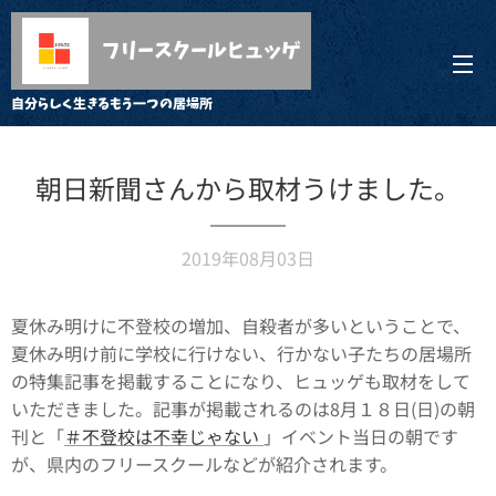
フリースクールヒュッゲ
自分らしく生きるもう一つの居場所
朝日新聞さんから取材うけました。
2019年08月03日
夏休み明けに不登校の増加、自殺者が多いということで、
夏休み明け前に学校に行けない、行かない子たちの居場所
の特集記事を掲載することになり、ヒュッゲも取材をして
いただきました。記事が掲載されるのは8月１８日(日)の朝
刊と「
＃不登校は不幸じゃない
」イベント当日の朝です
が、県内のフリースクールなどが紹介されます。