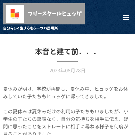
フリースクールヒュッゲ
自分らしく生きるもう一つの居場所
本音と建て前．．．
2023年08月28日
夏休みが明け、学校が再開し、夏休み中、ヒュッゲをお休
みしていた子たちもヒュッゲに帰ってきました。
この夏休みは夏休みだけの利用の子たちもいましたが、小
学生の子たちの裏表なく、自分の気持ちを相手に伝え、疑
問に思ったことをストレートに相手に尋ねる様子を何度が
見ることがありました。