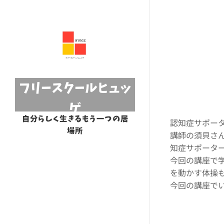
フリースクールヒュッ
ゲ
自分らしく生きるもう一つの居
認知症サポー
場所
講師の須貝さ
知症サポータ
今回の講座で
を動かす体操
今回の講座で