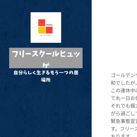
フリースクールヒュッ
ゲ
自分らしく生きるもう一つの居
ゴールデン
場所
和でしたが
この連休中
て丸一日お
それでも極
がら過ごし
緊急事態宣
す。フリー
おります。