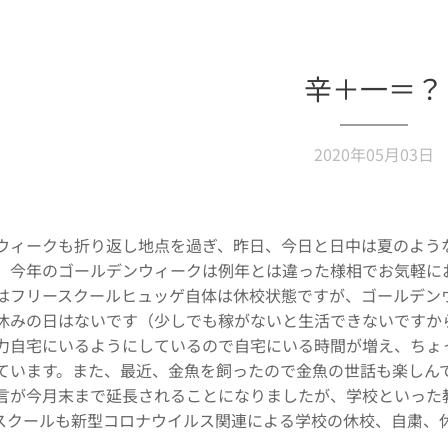
辛＋一＝？
2020年05月03日
ウィークも折り返し地点を過ぎ、昨日、今日と日中は夏のよう
、今年のゴールデンウィークは例年とは違った様相でお気軽に
はフリースクールヒュッゲ自体は休校状態ですが、ゴールデン
休みの日はないです（少しでも稼がないと生活できないですか
力自宅にいるようにしているので自宅にいる時間が増え、ちょ
ています。また、最近、金魚を飼ったので金魚の世話も楽しん
言が今月末まで延長されることになりましたが、学校といった
スクールも新型コロナウイルス関連による学校の休校、自粛、