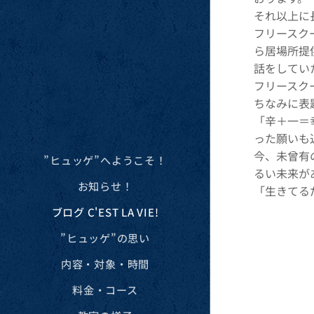
それ以上に
フリースク
ら居場所提
話をしてい
フリースク
ちなみに表
「辛＋一＝
った願いも
今、未曾有
”ヒュッゲ”へようこそ！
るい未来が
お知らせ！
「生きてる
ブログ C'EST LA VIE!
”ヒュッゲ”の思い
内容・対象・時間
料金・コース