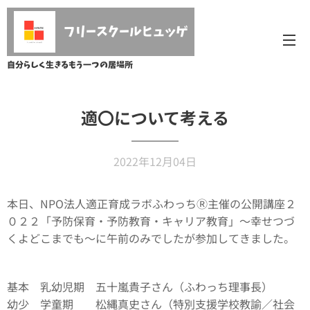
フリースクールヒュッゲ
自分らしく生きるもう一つの居場所
適〇について考える
2022年12月04日
本日、NPO法人適正育成ラボふわっちⓇ主催の公開講座２
０２２「予防保育・予防教育・キャリア教育」～幸せつづ
くよどこまでも～に午前のみでしたが参加してきました。
基本 乳幼児期 五十嵐貴子さん（ふわっち理事長）
幼少 学童期 松縄真史さん（特別支援学校教諭／社会