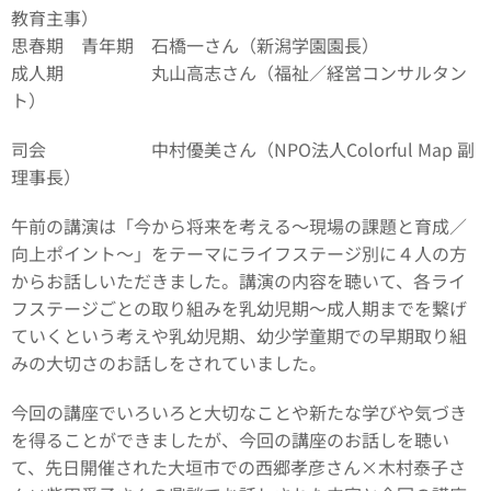
教育主事）
思春期 青年期 石橋一さん（新潟学園園長）
成人期 丸山高志さん（福祉／経営コンサルタン
ト）
司会 中村優美さん（NPO法人Colorful Map 副
理事長）
午前の講演は「今から将来を考える～現場の課題と育成／
向上ポイント～」をテーマにライフステージ別に４人の方
からお話しいただきました。講演の内容を聴いて、各ライ
フステージごとの取り組みを乳幼児期～成人期までを繋げ
ていくという考えや乳幼児期、幼少学童期での早期取り組
みの大切さのお話しをされていました。
今回の講座でいろいろと大切なことや新たな学びや気づき
を得ることができましたが、今回の講座のお話しを聴い
て、先日開催された大垣市での西郷孝彦さん×木村泰子さ