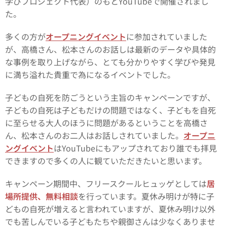
学びプロジェクト代表）のもとYouTubeで開催されまし
た。
多くの方が
オープニングイベント
に参加されていました
が、高橋さん、松本さんのお話しは最新のデータや具体的
な事例を取り上げながら、とても分かりやすく学びや発見
に満ち溢れた貴重で為になるイベントでした。
子どもの自死を防ごうという主旨のキャンペーンですが、
子どもの自死は子どもだけの問題ではなく、子どもを自死
に至らせる大人のほうに問題があるということを高橋さ
ん、松本さんのお二人はお話しされていました。
オープニ
ングイベント
はYouTubeにもアップされており誰でも拝見
できますので多くの人に観ていただきたいと思います。
キャンペーン期間中、フリースクールヒュッゲとしては
居
場所提供、無料相談
を行っています。夏休み明けが特に子
どもの自死が増えると言われていますが、夏休み明け以外
でも苦しんでいる子どもたちや親御さんは少なくありませ