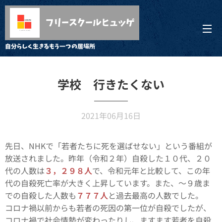
フリースクールヒュッゲ
自分らしく生きるもう一つの居場所
学校 行きたくない
2021年06月16日
先日、NHKで「若者たちに死を選ばせない」という番組が
放送されました。昨年（令和２年）自殺した１０代、２０
代の人数は
３，２９８人
で、令和元年と比較して、この年
代の自殺死亡率が大きく上昇しています。また、～９歳ま
での自殺した人数も
７７７人
と過去最高の人数でした。
コロナ禍以前からも若者の死因の第一位が自殺でしたが、
コロナ禍で社会情勢が変わったりし、ますます若者を自殺