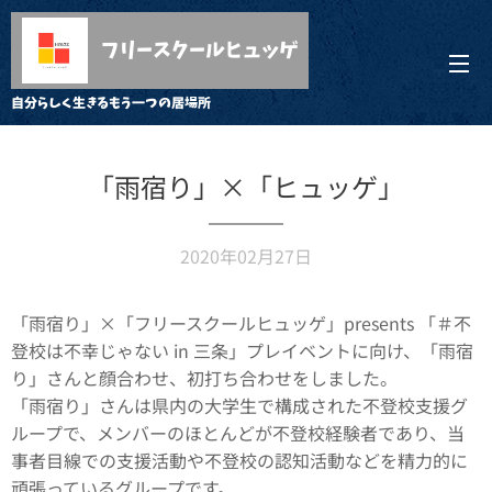
フリースクールヒュッゲ
自分らしく生きるもう一つの居場所
「雨宿り」×「ヒュッゲ」
2020年02月27日
「雨宿り」×「フリースクールヒュッゲ」presents 「＃不
登校は不幸じゃない in 三条」プレイベントに向け、「雨宿
り」さんと顔合わせ、初打ち合わせをしました。
「雨宿り」さんは県内の大学生で構成された不登校支援グ
ループで、メンバーのほとんどが不登校経験者であり、当
事者目線での支援活動や不登校の認知活動などを精力的に
頑張っているグループです。