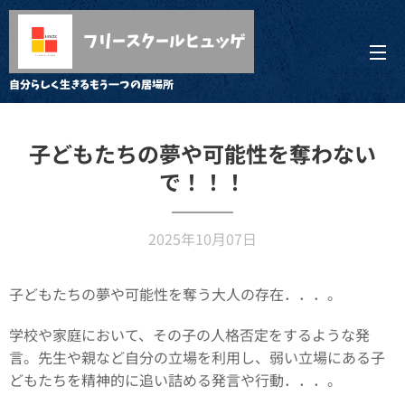
フリースクールヒュッゲ
自分らしく生きるもう一つの居場所
子どもたちの夢や可能性を奪わない
で！！！
2025年10月07日
子どもたちの夢や可能性を奪う大人の存在．．．。
学校や家庭において、その子の人格否定をするような発
言。先生や親など自分の立場を利用し、弱い立場にある子
どもたちを精神的に追い詰める発言や行動．．．。